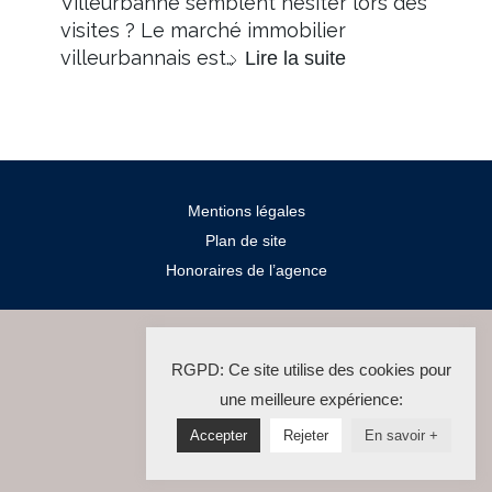
Villeurbanne semblent hésiter lors des
visites ? Le marché immobilier
villeurbannais est…
Lire la suite
Mentions légales
Plan de site
Honoraires de l’agence
2024 Salengro Immo
RGPD: Ce site utilise des cookies pour
La Solution Immo
une meilleure expérience:
Accepter
Rejeter
En savoir +