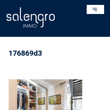
176869d3