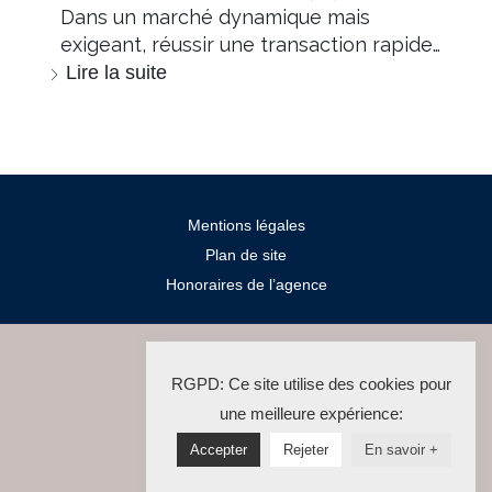
Dans un marché dynamique mais
exigeant, réussir une transaction rapide…
Lire la suite
Mentions légales
Plan de site
Honoraires de l’agence
2024 Salengro Immo
RGPD: Ce site utilise des cookies pour
La Solution Immo
une meilleure expérience:
Accepter
Rejeter
En savoir +