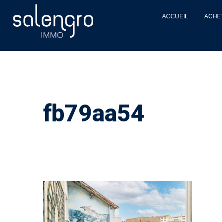
ACCUEIL
ACHE
fb79aa54