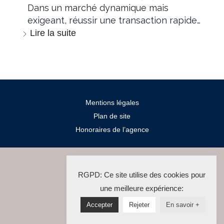
Dans un marché dynamique mais
exigeant, réussir une transaction rapide…
Lire la suite
Mentions légales
Plan de site
Honoraires de l’agence
2024 Salengro Immo
RGPD: Ce site utilise des cookies pour
La Solution Immo
une meilleure expérience:
Accepter
Rejeter
En savoir +