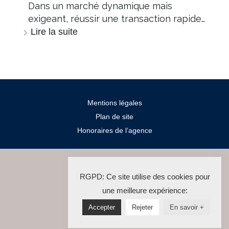
Dans un marché dynamique mais
exigeant, réussir une transaction rapide…
Lire la suite
Mentions légales
Plan de site
Honoraires de l’agence
2024 Salengro Immo
RGPD: Ce site utilise des cookies pour
La Solution Immo
une meilleure expérience:
Accepter
Rejeter
En savoir +