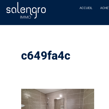
ACCUEIL
ACHE
c649fa4c