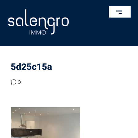
5d25c15a
0