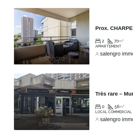
2
70
m²
APPARTEMENT
salengro imm
Très rare – Mu
0
56
m²
LOCAL COMMERCIAL
salengro imm