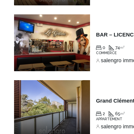
BAR – LICENC
0
74
m²
COMMERCE
salengro imm
2
65
m²
APPARTEMENT
salengro imm