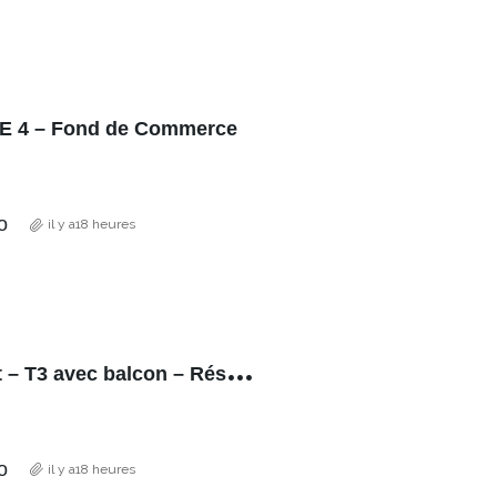
E 4 – Fond de Commerce
o
il y a18 heures
G
rand Clément – T3 avec balcon – Résidence de 2013
o
il y a18 heures