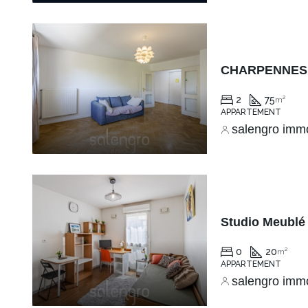
2
75
m²
APPARTEMENT
salengro imm
0
20
m²
APPARTEMENT
salengro imm