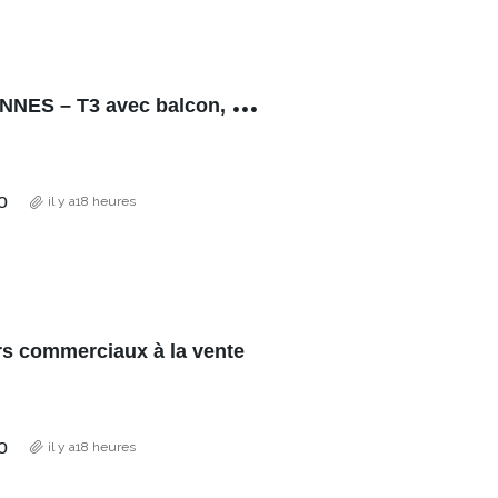
P
rox. CHARPENNES – T3 avec balcon, cellier
o
il y a18 heures
rs commerciaux à la vente
o
il y a18 heures