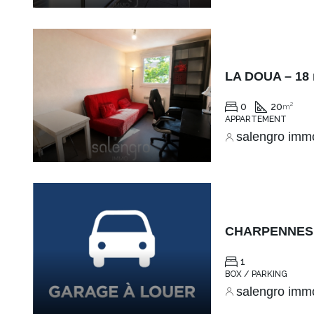
LA DOUA – 18 m
0
20
m²
APPARTEMENT
salengro imm
1
BOX / PARKING
salengro imm