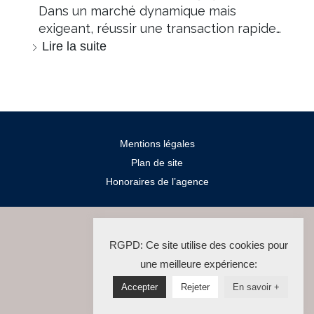
Dans un marché dynamique mais
exigeant, réussir une transaction rapide…
Lire la suite
Mentions légales
Plan de site
Honoraires de l’agence
2024 Salengro Immo
RGPD: Ce site utilise des cookies pour
La Solution Immo
une meilleure expérience:
Accepter
Rejeter
En savoir +