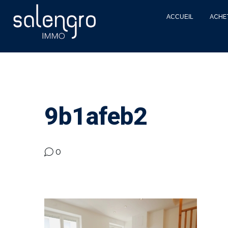
ACCUEIL
ACHE
9b1afeb2
0