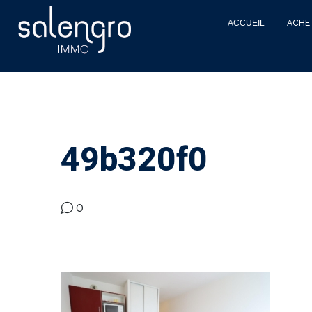
ACCUEIL
ACHE
49b320f0
0