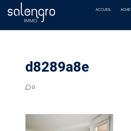
ACCUEIL
ACHE
d8289a8e
0