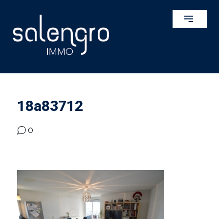
18a83712
0