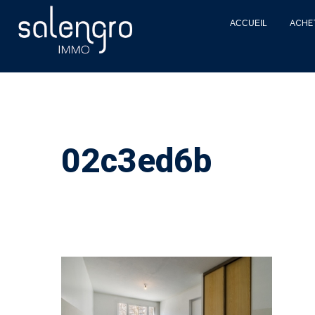
ACCUEIL
ACHE
02c3ed6b