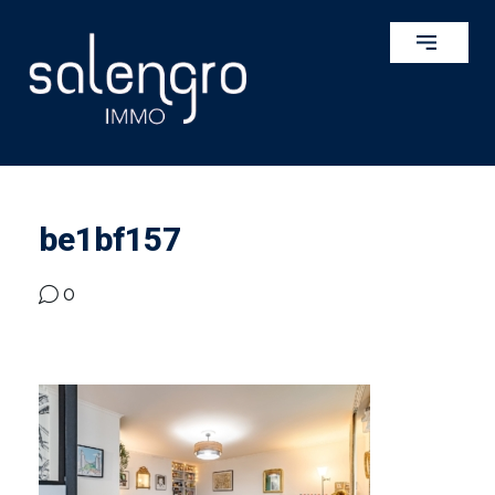
be1bf157
0