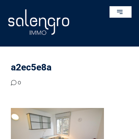
a2ec5e8a
0