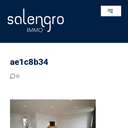
ae1c8b34
0