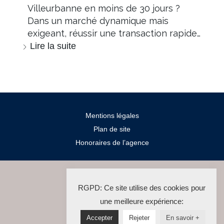
Villeurbanne en moins de 30 jours ?
Dans un marché dynamique mais
exigeant, réussir une transaction rapide…
Lire la suite
Mentions légales
Plan de site
Honoraires de l’agence
2024 Salengro Immo
RGPD: Ce site utilise des cookies pour
La Solution Immo
une meilleure expérience:
Accepter
Rejeter
En savoir +