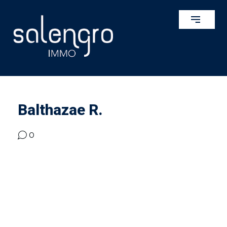
Balthazae R.
0