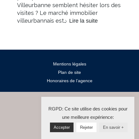
Villeurbanne semblent hésiter lors des
visites ? Le marché immobilier
villeurbannais est…
Lire la suite
Mentions légales
Plan de site
Honoraires de l’agence
2024 Salengro Immo
RGPD: Ce site utilise des cookies pour
La Solution Immo
une meilleure expérience:
Accepter
Rejeter
En savoir +