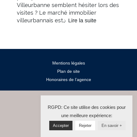
Villeurbanne semblent hésiter lors des
visites ? Le marché immobilier
villeurbannais est…
Lire la suite
Mentions légales
Plan de site
Honoraires de l’agence
2024 Salengro Immo
RGPD: Ce site utilise des cookies pour
La Solution Immo
une meilleure expérience:
Accepter
Rejeter
En savoir +