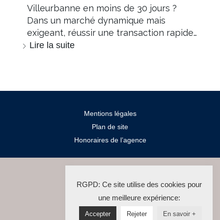
Villeurbanne en moins de 30 jours ?
Dans un marché dynamique mais
exigeant, réussir une transaction rapide…
Lire la suite
Mentions légales
Plan de site
Honoraires de l’agence
2024 Salengro Immo
RGPD: Ce site utilise des cookies pour
La Solution Immo
une meilleure expérience:
Accepter
Rejeter
En savoir +