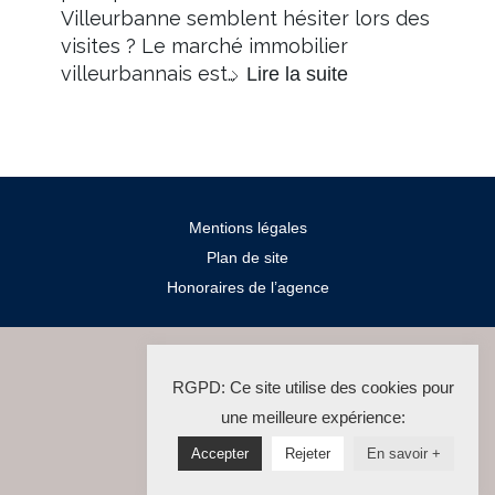
Villeurbanne semblent hésiter lors des
visites ? Le marché immobilier
villeurbannais est…
Lire la suite
Mentions légales
Plan de site
Honoraires de l’agence
2024 Salengro Immo
RGPD: Ce site utilise des cookies pour
La Solution Immo
une meilleure expérience:
Accepter
Rejeter
En savoir +