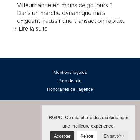
Villeurbanne en moins de 30 jours ?
Dans un marché dynamique mais
exigeant, réussir une transaction rapide…
Lire la suite
Mentions légales
Plan de site
Honoraires de l’agence
2024 Salengro Immo
RGPD: Ce site utilise des cookies pour
La Solution Immo
une meilleure expérience:
Accepter
Rejeter
En savoir +