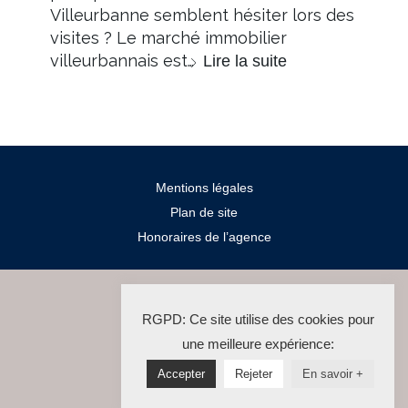
Villeurbanne semblent hésiter lors des
visites ? Le marché immobilier
villeurbannais est…
Lire la suite
Mentions légales
Plan de site
Honoraires de l’agence
2024 Salengro Immo
RGPD: Ce site utilise des cookies pour
La Solution Immo
une meilleure expérience:
Accepter
Rejeter
En savoir +