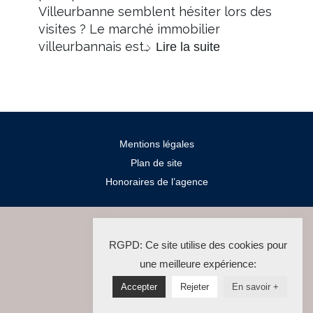
Villeurbanne semblent hésiter lors des
visites ? Le marché immobilier
villeurbannais est…
Lire la suite
Mentions légales
Plan de site
Honoraires de l’agence
2024 Salengro Immo
RGPD: Ce site utilise des cookies pour
La Solution Immo
une meilleure expérience:
Accepter
Rejeter
En savoir +