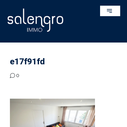
e17f91fd
0