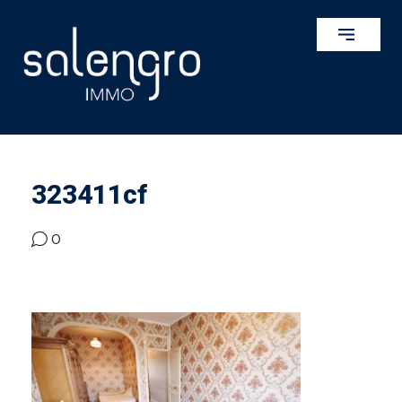
323411cf
0