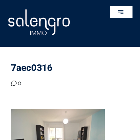
7aec0316
0