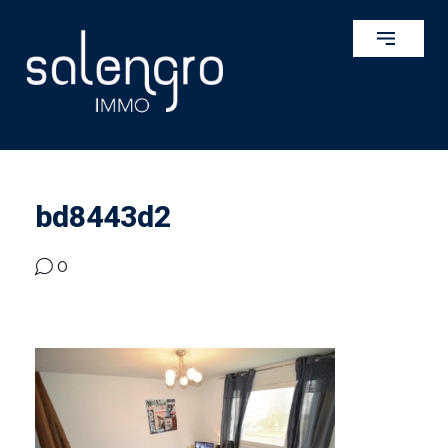
bd8443d2
0