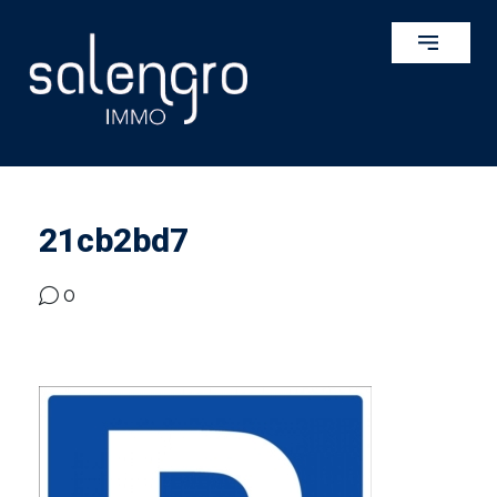
21cb2bd7
0