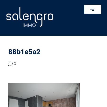
88b1e5a2
0