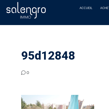
ACCUEIL
ACHE
95d12848
0